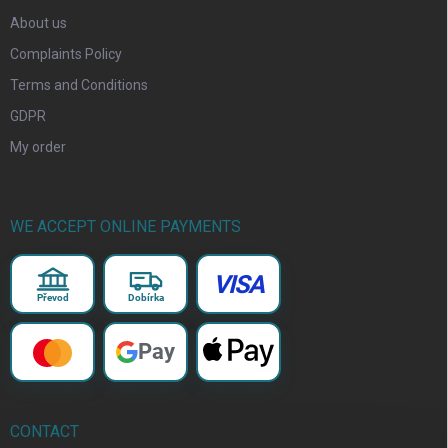
About us
Complaints Policy
Terms and Conditions
GDPR
My order
WE ACCEPT ONLINE PAYMENTS
VISA
Převod
Dobírka
Pay
CONTACT