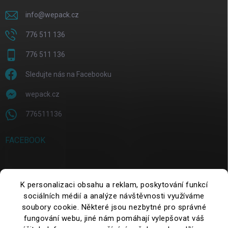
info
@
wepack.cz
776 511 136
776 511 136
Sledujte nás na Facebooku
wepack.cz
776511136
FACEBOOK
SEARCH
K personalizaci obsahu a reklam, poskytování funkcí
sociálních médií a analýze návštěvnosti využíváme
soubory cookie. Některé jsou nezbytné pro správné
Search
fungování webu, jiné nám pomáhají vylepšovat váš