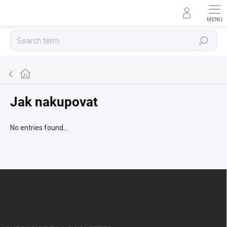
Skip
to
content
Search
Home
Jak nakupovat
No entries found...
F
o
o
t
e