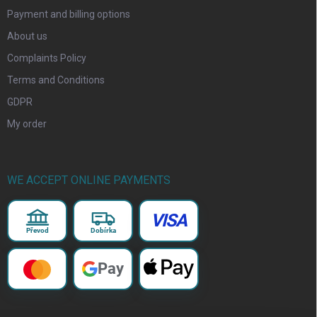
Payment and billing options
About us
Complaints Policy
Terms and Conditions
GDPR
My order
WE ACCEPT ONLINE PAYMENTS
VISA
Převod
Dobírka
Pay