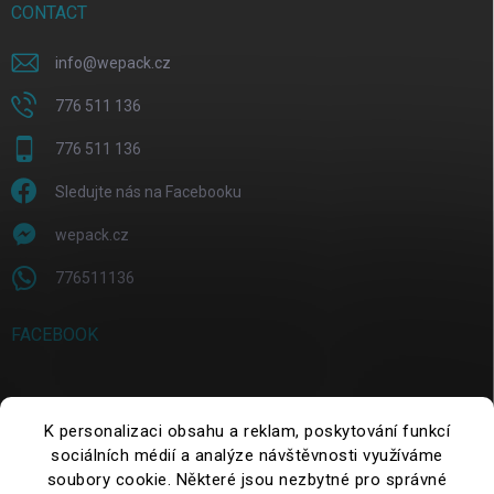
CONTACT
info
@
wepack.cz
776 511 136
776 511 136
Sledujte nás na Facebooku
wepack.cz
776511136
FACEBOOK
SEARCH
K personalizaci obsahu a reklam, poskytování funkcí
sociálních médií a analýze návštěvnosti využíváme
soubory cookie. Některé jsou nezbytné pro správné
Search