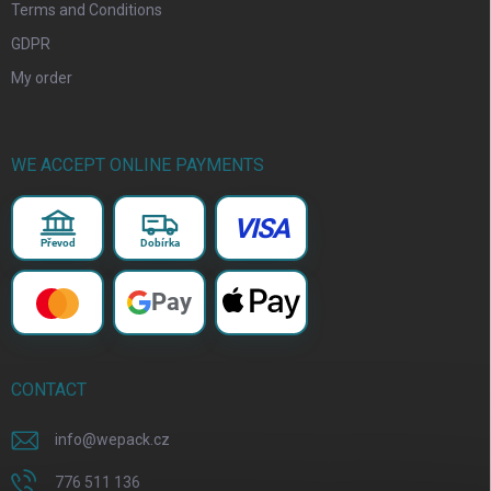
Terms and Conditions
GDPR
My order
WE ACCEPT ONLINE PAYMENTS
VISA
Převod
Dobírka
Pay
CONTACT
info
@
wepack.cz
776 511 136