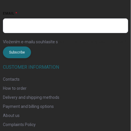
EMAIL
Vložením e-mailu souhlasíte s
podmínkami ochrany osobních údajů
Subscribe
CUSTOMER INFORMATION
Contacts
How to order
Delivery and shipping methods
Payment and billing options
About us
Complaints Policy