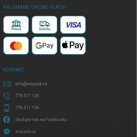
PŘIJÍMÁME ONLINE PLATBY
VISA
Převod
Dobírka
Pay
KONTAKT
info
@
wepack.cz
776 511 136
776 511 136
Sledujte nás na Facebooku
wepack.cz