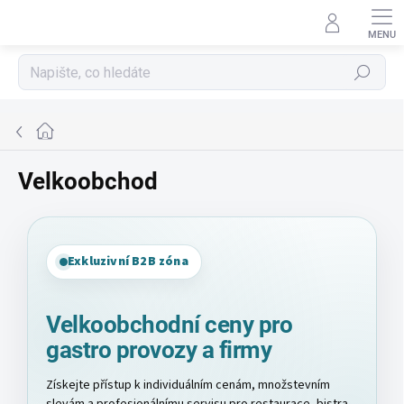
Přejít
na
obsah
Hledat
Domů
Velkoobchod
Exkluzivní B2B zóna
Velkoobchodní ceny pro
gastro provozy a firmy
Získejte přístup k individuálním cenám, množstevním