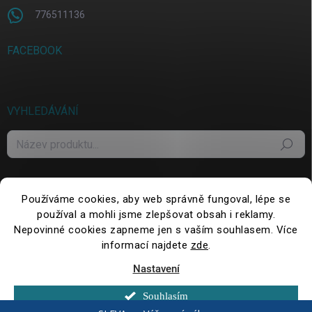
776511136
FACEBOOK
VYHLEDÁVÁNÍ
Hledat
Používáme cookies, aby web správně fungoval, lépe se
používal a mohli jsme zlepšovat obsah i reklamy.
Nepovinné cookies zapneme jen s vaším souhlasem. Více
informací najdete
zde
.
Nastavení
Copyright 2026
WePack.cz
. Všechna práva vyhrazena.
Upravit nastavení
cookies
Souhlasím
Vytvořil Shoptet