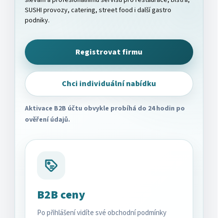
slevám a profesionálnímu servisu pro restaurace, bistra,
SUSHI provozy, catering, street food i další gastro
podniky.
Registrovat firmu
Chci individuální nabídku
Aktivace B2B účtu obvykle probíhá do 24 hodin po
ověření údajů.
B2B ceny
Po přihlášení vidíte své obchodní podmínky