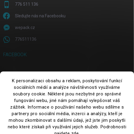
776 511 136
Sledujte nás na Facebooku
wepack.cz
776511136
FACEBOOK
SEARCH
K personalizaci obsahu a reklam, poskytování funkcí
sociálních médií a analýze návštěvnosti využíváme
soubory cookie. Některé jsou nezbytné pro správné
Search
fungování webu, jiné nám pomáhají vylepšovat váš
zážitek. Informace o používání našeho webu sdílíme s
partnery pro sociální média, inzerci a analýzy, kteří je
mohou zkombinovat s dalšími údaji, jež jste jim poskytli
nebo které získali při využívání jejich služeb. Podrobnosti
najdete
zde
.