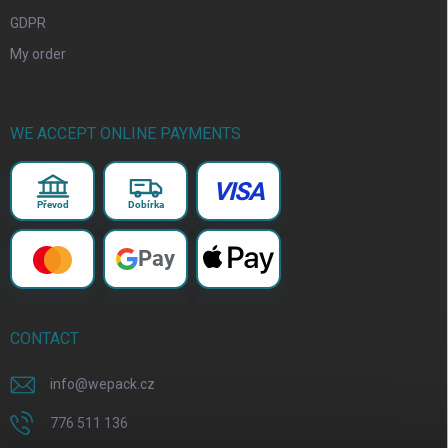
GDPR
My order
WE ACCEPT ONLINE PAYMENTS
VISA
Převod
Dobírka
Pay
CONTACT
info
@
wepack.cz
776 511 136