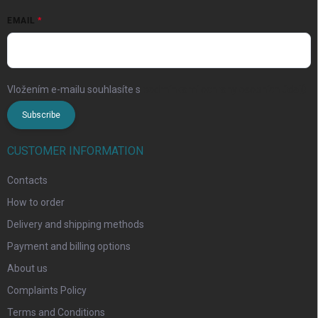
EMAIL
Vložením e-mailu souhlasíte s
podmínkami ochrany osobních údajů
Subscribe
CUSTOMER INFORMATION
Contacts
How to order
Delivery and shipping methods
Payment and billing options
About us
Complaints Policy
Terms and Conditions