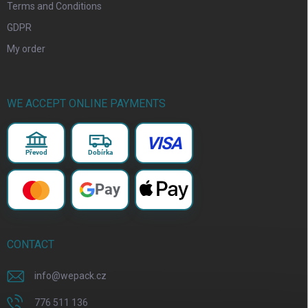
Terms and Conditions
GDPR
My order
WE ACCEPT ONLINE PAYMENTS
VISA
Převod
Dobírka
Pay
CONTACT
info
@
wepack.cz
776 511 136