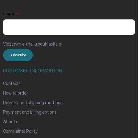
EMAIL
Vložením e-mailu souhlasíte s
podmínkami ochrany osobních údajů
Subscribe
CUSTOMER INFORMATION
Contacts
How to order
Delivery and shipping methods
Payment and billing options
About us
Complaints Policy