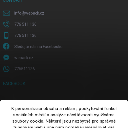
CONTACT
info
@
wepack.cz
776 511 136
776 511 136
Sledujte nás na Facebooku
wepack.cz
776511136
FACEBOOK
SEARCH
K personalizaci obsahu a reklam, poskytování funkcí
sociálních médií a analýze návštěvnosti využíváme
soubory cookie. Některé jsou nezbytné pro správné
Search
fungování webu, jiné nám pomáhají vylepšovat váš