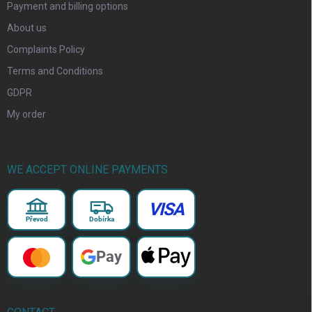
Payment and billing options
About us
Complaints Policy
Terms and Conditions
GDPR
My order
WE ACCEPT ONLINE PAYMENTS
VISA
Převod
Dobírka
Pay