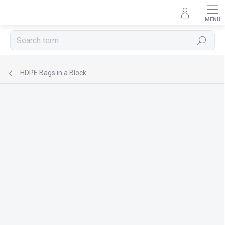
Skip
to
content
Search
HDPE Bags in a Block