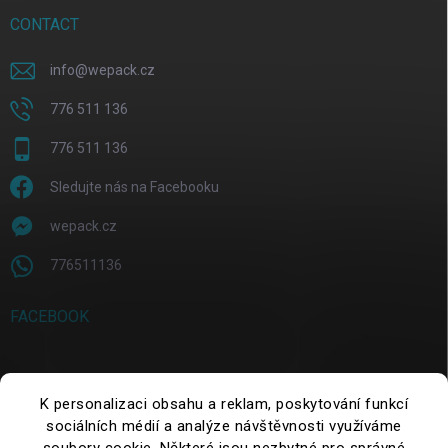
CONTACT
info
@
wepack.cz
776 511 136
776 511 136
Sledujte nás na Facebooku
wepack.cz
776511136
FACEBOOK
SEARCH
K personalizaci obsahu a reklam, poskytování funkcí
sociálních médií a analýze návštěvnosti využíváme