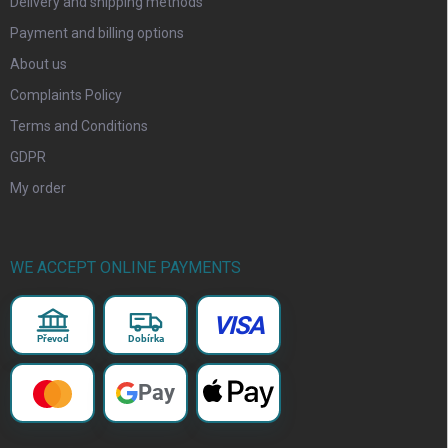
Delivery and shipping methods
Payment and billing options
About us
Complaints Policy
Terms and Conditions
GDPR
My order
WE ACCEPT ONLINE PAYMENTS
VISA
Převod
Dobírka
Pay