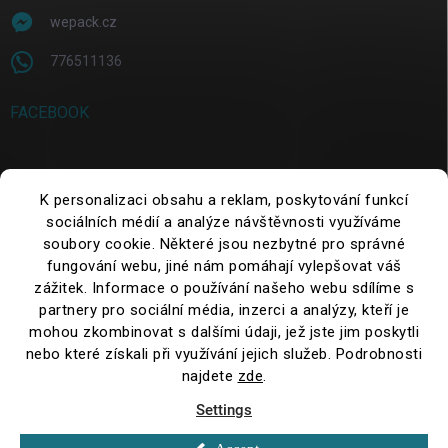
wepack.cz
776511136
FACEBOOK
SEARCH
K personalizaci obsahu a reklam, poskytování funkcí
sociálních médií a analýze návštěvnosti využíváme
soubory cookie. Některé jsou nezbytné pro správné
Search
fungování webu, jiné nám pomáhají vylepšovat váš
zážitek. Informace o používání našeho webu sdílíme s
partnery pro sociální média, inzerci a analýzy, kteří je
mohou zkombinovat s dalšími údaji, jež jste jim poskytli
nebo které získali při využívání jejich služeb. Podrobnosti
najdete
zde
.
Settings
Copyright 2026
WePack.cz
. All rights reserved.
Edit cookie settings
New: Get FREE shipping from 2,500 CZK excl. VAT –