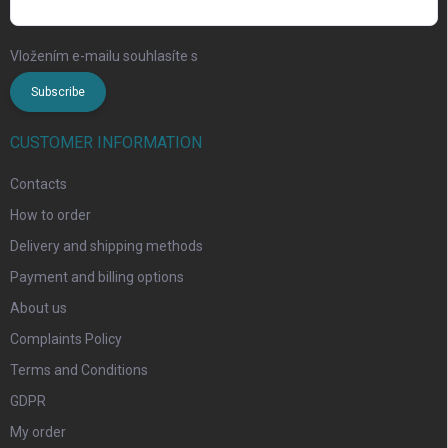
Vložením e-mailu souhlasíte s
podmínkami ochrany osobních údajů
Subscribe
CUSTOMER INFORMATION
Contacts
How to order
Delivery and shipping methods
Payment and billing options
About us
Complaints Policy
Terms and Conditions
GDPR
My order