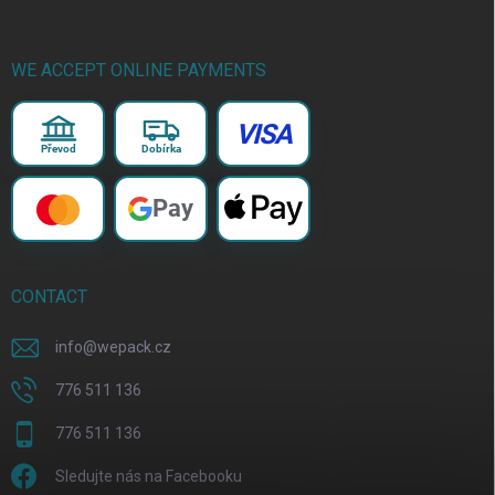
WE ACCEPT ONLINE PAYMENTS
VISA
Převod
Dobírka
Pay
CONTACT
info
@
wepack.cz
776 511 136
776 511 136
Sledujte nás na Facebooku