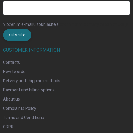
Vložením e-mailu souhlasíte s
podmínkami ochrany osobních údajů
Subscribe
CUSTOMER INFORMATION
Contacts
How to order
Delivery and shipping methods
Payment and billing options
About us
Complaints Policy
Terms and Conditions
GDPR