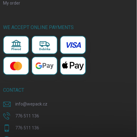
My order
WE ACCEPT ONLINE PAYMENTS
VISA
Převod
Dobírka
Pay
CONTACT
info
@
wepack.cz
776 511 136
776 511 136