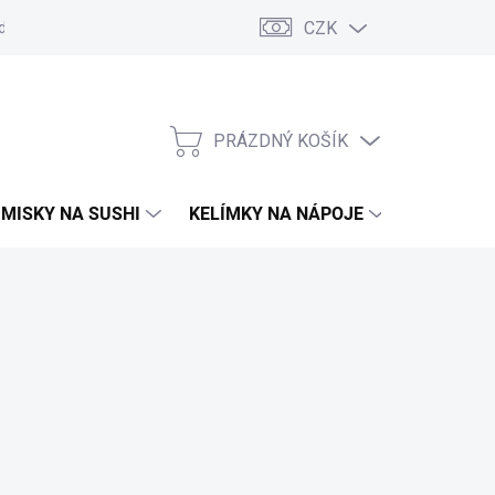
CZK
d
Obchodní podmínky
GDPR
Moje objednávka
PRÁZDNÝ KOŠÍK
NÁKUPNÍ
KOŠÍK
MISKY NA SUSHI
KELÍMKY NA NÁPOJE
TAŠKY A 