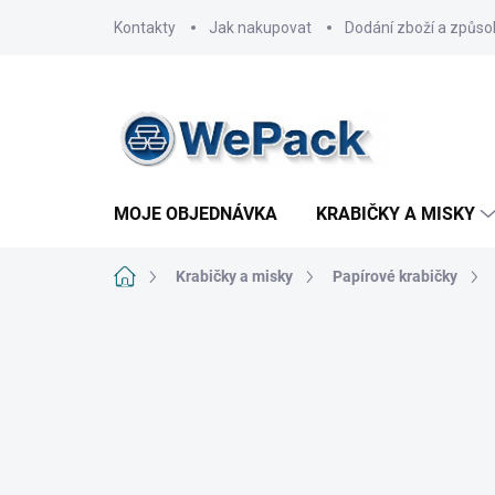
Přejít
Kontakty
Jak nakupovat
Dodání zboží a způso
na
obsah
MOJE OBJEDNÁVKA
KRABIČKY A MISKY
Domů
Krabičky a misky
Papírové krabičky