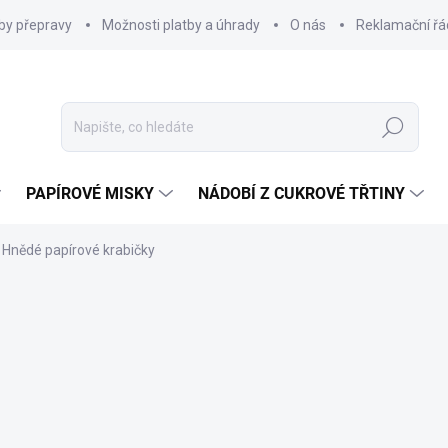
by přepravy
Možnosti platby a úhrady
O nás
Reklamační řá
Hledat
PAPÍROVÉ MISKY
NÁDOBÍ Z CUKROVÉ TŘTINY
Hnědé papírové krabičky