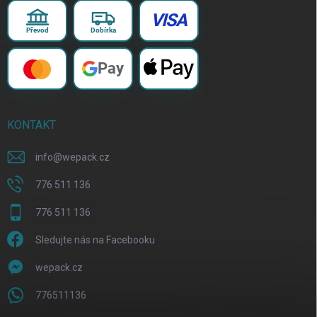
VISA
Převod
Dobírka
Pay
KONTAKT
info
@
wepack.cz
776 511 136
776 511 136
Sledujte nás na Facebooku
wepack.cz
776511136