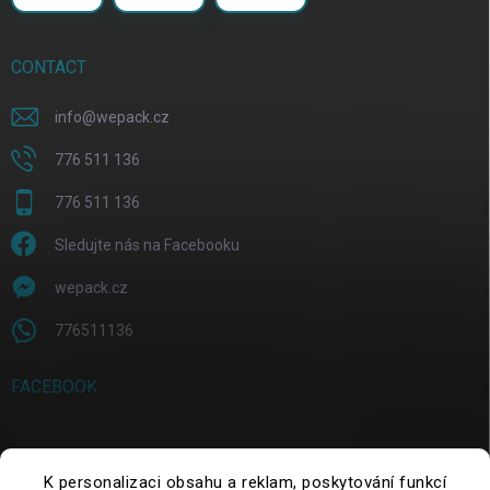
CONTACT
info
@
wepack.cz
776 511 136
776 511 136
Sledujte nás na Facebooku
wepack.cz
776511136
FACEBOOK
SEARCH
K personalizaci obsahu a reklam, poskytování funkcí