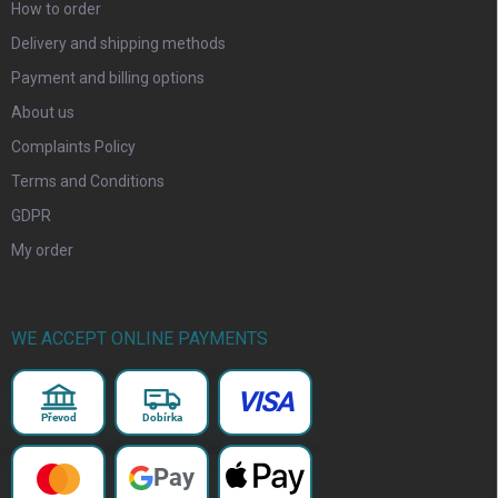
How to order
Delivery and shipping methods
Payment and billing options
About us
Complaints Policy
Terms and Conditions
GDPR
My order
WE ACCEPT ONLINE PAYMENTS
VISA
Převod
Dobírka
Pay