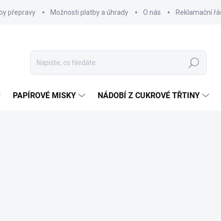
by přepravy
Možnosti platby a úhrady
O nás
Reklamační řá
Hledat
PAPÍROVÉ MISKY
NÁDOBÍ Z CUKROVÉ TŘTINY