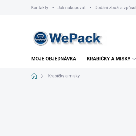
Přejít
Kontakty
Jak nakupovat
Dodání zboží a způso
na
obsah
MOJE OBJEDNÁVKA
KRABIČKY A MISKY
Domů
Krabičky a misky