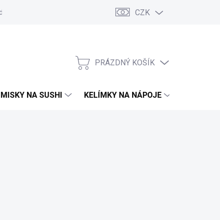
CZK
d
Obchodní podmínky
GDPR
Moje objednávka
PRÁZDNÝ KOŠÍK
NÁKUPNÍ
KOŠÍK
MISKY NA SUSHI
KELÍMKY NA NÁPOJE
TAŠKY A 