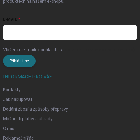
produktech na našem e-shopu.
E-MAIL
Vložením e-mailu souhlasíte s
podmínkami ochrany osobních údajů
Přihlásit se
INFORMACE PRO VÁS
Kontakty
Jak nakupovat
Dodání zboží a způsoby přepravy
Možnosti platby a úhrady
O nás
Reklamační řád