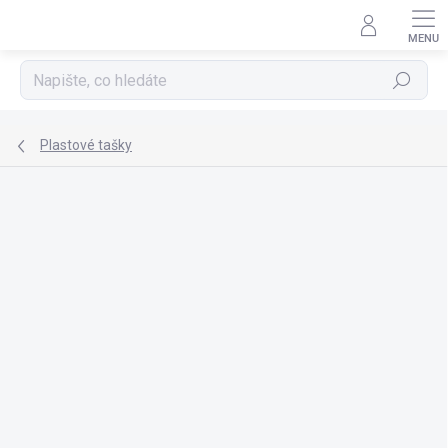
Přejít
na
obsah
Hledat
Plastové tašky