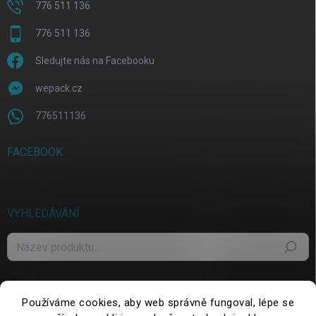
776 511 136
776 511 136
Sledujte nás na Facebooku
wepack.cz
776511136
FACEBOOK
VYHLEDÁVÁNÍ
Hledat
Používáme cookies, aby web správně fungoval, lépe se