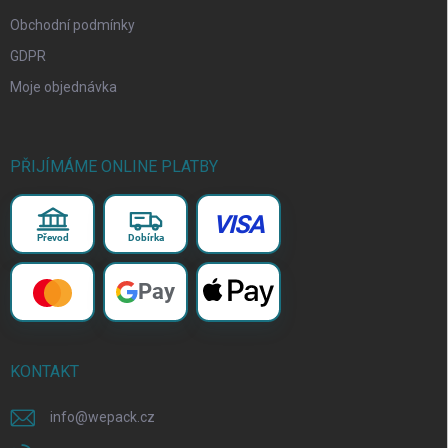
Obchodní podmínky
GDPR
Moje objednávka
PŘIJÍMÁME ONLINE PLATBY
VISA
Převod
Dobírka
Pay
KONTAKT
info
@
wepack.cz