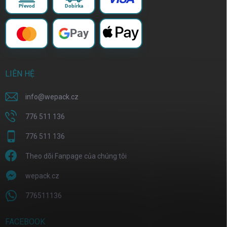
Převod
Dobírka
Pay
LIÊN HỆ
info
@
wepack.cz
776 511 136
776 511 136
Theo dõi Fanpage của chúng tôi
wepack.cz
776511136
FACEBOOK