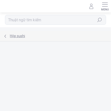
Chuyển
qua
phần
nội
Tìm
dung
kiếm
Hộp sushi