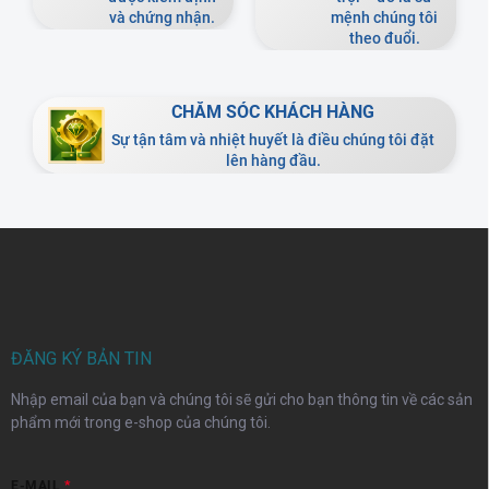
và chứng nhận.
mệnh chúng tôi
theo đuổi.
CHĂM SÓC KHÁCH HÀNG
Sự tận tâm và nhiệt huyết là điều chúng tôi đặt
lên hàng đầu.
C
h
â
n
t
r
ĐĂNG KÝ BẢN TIN
a
Nhập email của bạn và chúng tôi sẽ gửi cho bạn thông tin về các sản
n
phẩm mới trong e-shop của chúng tôi.
g
E-MAIL