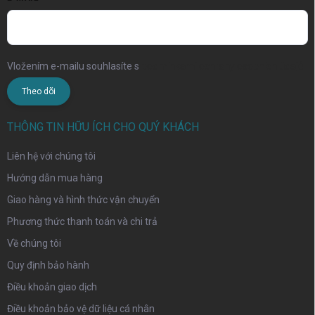
Vložením e-mailu souhlasíte s
podmínkami ochrany osobních údajů
Theo dõi
THÔNG TIN HỮU ÍCH CHO QUÝ KHÁCH
Liên hệ với chúng tôi
Hướng dẫn mua hàng
Giao hàng và hình thức vận chuyển
Phương thức thanh toán và chi trả
Về chúng tôi
Quy định bảo hành
Điều khoản giao dịch
Điều khoản bảo vệ dữ liệu cá nhân