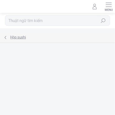
Chuyển
qua
phần
nội
Tìm
dung
kiếm
Hộp sushi