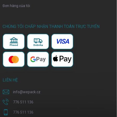
Đơn hàng của tôi
CHÚNG TÔI CHẤP NHẬN THANH TOÁN TRỰC TUYẾN
VISA
Převod
Dobírka
Pay
LIÊN HỆ
info
@
wepack.cz
776 511 136
776 511 136