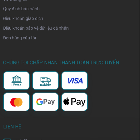
Quy định bảo hành
Điều khoản giao dịch
Điều khoản bảo vệ dữ liệu cá nhân
Đơn hàng của tôi
CHÚNG TÔI CHẤP NHẬN THANH TOÁN TRỰC TUYẾN
VISA
Převod
Dobírka
Pay
LIÊN HỆ