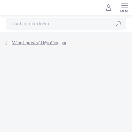
Chuyển
qua
phần
nội
Tìm
dung
kiếm
Màng bọc và vật liệu đóng gói