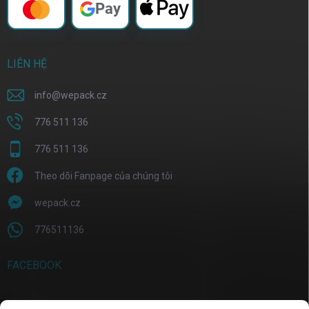
Pay
LIÊN HỆ
info
@
wepack.cz
776 511 136
776 511 136
Theo dõi Fanpage của chúng tôi
wepack.cz
776511136
FACEBOOK