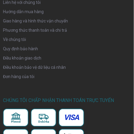
Liên hệ với chúng tôi
Hướng dẫn mua hàng
Giao hàng và hình thức vận chuyển
Phương thức thanh toán và chi trả
Về chúng tôi
Quy định bảo hành
Điều khoản giao dịch
Điều khoản bảo vệ dữ liệu cá nhân
Đơn hàng của tôi
CHÚNG TÔI CHẤP NHẬN THANH TOÁN TRỰC TUYẾN
VISA
Převod
Dobírka