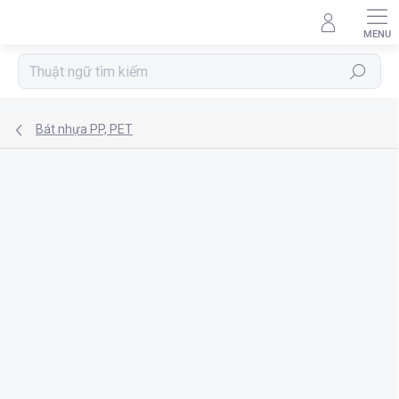
Chuyển
qua
phần
nội
Tìm
dung
kiếm
Bát nhựa PP, PET