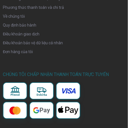
Phương thức thanh toán và chi trả
Về chúng tôi
Quy định bảo hành
Điều khoản giao dịch
Điều khoản bảo vệ dữ liệu cá nhân
Đơn hàng của tôi
CHÚNG TÔI CHẤP NHẬN THANH TOÁN TRỰC TUYẾN
VISA
Převod
Dobírka
Pay