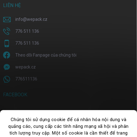
LIÊN HỆ
info
@
wepack.cz
776 511 136
776 511 136
Theo dõi Fanpage của chúng tôi
wepack.cz
776511136
FACEBOOK
Chúng tôi sử dụng cookie để cá nhân hóa nội dung và
TÌM KIẾM
quảng cáo, cung cấp các tính năng mạng xã hội và phân
tích lượng truy cập. Một số cookie là cần thiết để trang
Tìm