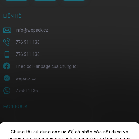
LIÊN HỆ
info
@
wepack.cz
776 511 136
776 511 136
Theo dõi Fanpage của chúng tôi
wepack.cz
776511136
FACEBOOK
Chúng tôi sử dụng cookie để cá nhân hóa nội dung và
TÌM KIẾM
quảng cáo, cung cấp các tính năng mạng xã hội và phân