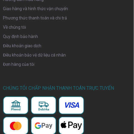
Giao hàng và hình thức vận chuyển
Phương thức thanh toán và chi trả
Về chúng tôi
Quy định bảo hành
Điều khoản giao dịch
Điều khoản bảo vệ dữ liệu cá nhân
Đơn hàng của tôi
CHÚNG TÔI CHẤP NHẬN THANH TOÁN TRỰC TUYẾN
VISA
Převod
Dobírka
Pay