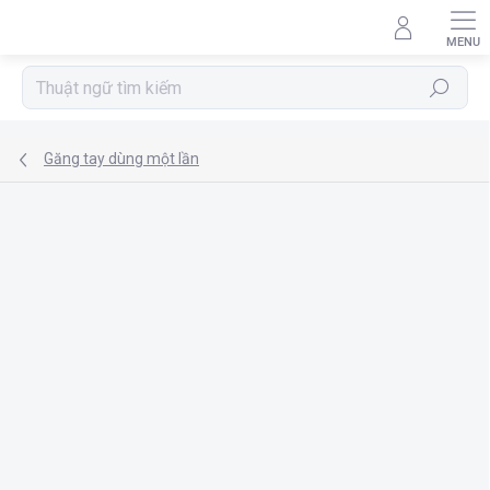
Chuyển
qua
phần
nội
Tìm
dung
kiếm
Găng tay dùng một lần