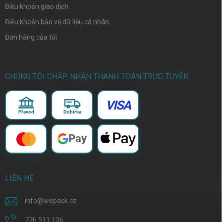
Điều khoản giao dịch
Điều khoản bảo vệ dữ liệu cá nhân
Đơn hàng của tôi
CHÚNG TÔI CHẤP NHẬN THANH TOÁN TRỰC TUYẾN
VISA
Převod
Dobírka
Pay
LIÊN HỆ
info
@
wepack.cz
776 511 136