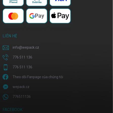
Převod
Dobírka
Pay
LIÊN HỆ
info
@
wepack.cz
776 511 136
776 511 136
Theo dõi Fanpage của chúng tôi
wepack.cz
776511136
FACEBOOK