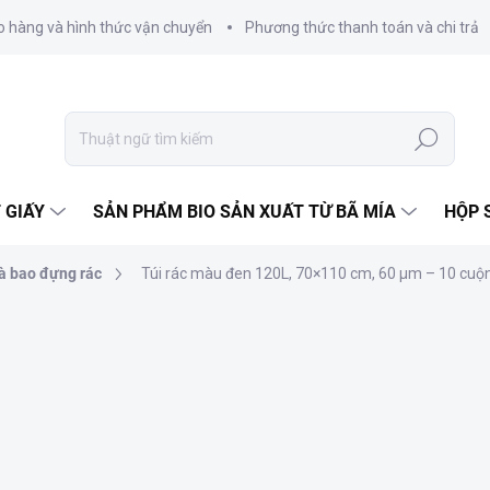
o hàng và hình thức vận chuyển
Phương thức thanh toán và chi trả
Tìm
kiếm
 GIẤY
SẢN PHẨM BIO SẢN XUẤT TỪ BÃ MÍA
HỘP 
và bao đựng rác
Túi rác màu đen 120L, 70×110 cm, 60 μm – 10 cuộn