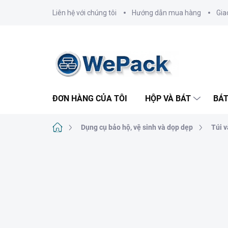
Chuyển
Liên hệ với chúng tôi
Hướng dẫn mua hàng
Gia
qua
phần
nội
dung
ĐƠN HÀNG CỦA TÔI
HỘP VÀ BÁT
BÁT
Trang
Dụng cụ bảo hộ, vệ sinh và dọp dẹp
Túi 
chủ