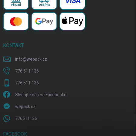
VISA
Převod
Dobírka
Pay
KONTAKT
info
@
wepack.cz
776 511 136
776 511 136
Sledujte nás na Facebooku
wepack.cz
776511136
FACEBOOK