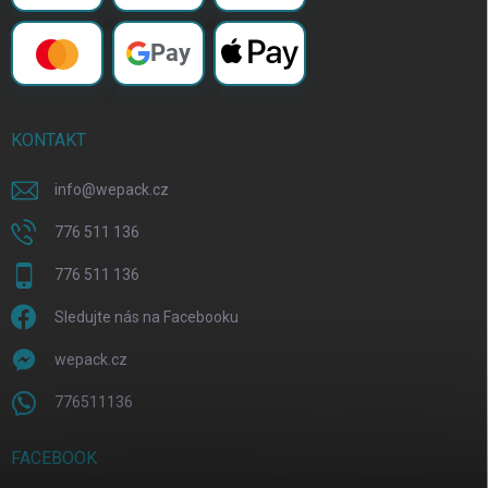
Pay
KONTAKT
info
@
wepack.cz
776 511 136
776 511 136
Sledujte nás na Facebooku
wepack.cz
776511136
FACEBOOK