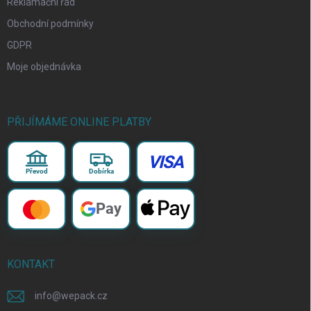
Reklamační řád
Obchodní podmínky
GDPR
Moje objednávka
PŘIJÍMÁME ONLINE PLATBY
VISA
Převod
Dobírka
Pay
KONTAKT
info
@
wepack.cz