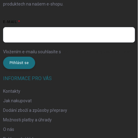
produktech na našem e-shopu.
E-MAIL
Vložením e-mailu souhlasíte s
podmínkami ochrany osobních údajů
Přihlásit se
INFORMACE PRO VÁS
Kontakty
Jak nakupovat
Dodání zboží a způsoby přepravy
Možnosti platby a úhrady
O nás