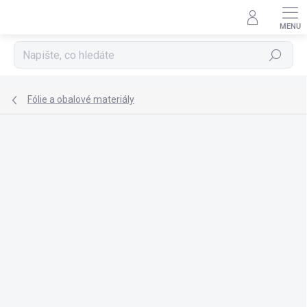
Přejít
na
obsah
Hledat
Fólie a obalové materiály