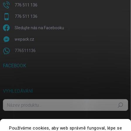
776 511 136
776 511 136
Sledujte nás na Facebooku
wepack.cz
776511136
FACEBOOK
VYHLEDÁVÁNÍ
Hledat
Používáme cookies, aby web správně fungoval, lépe se