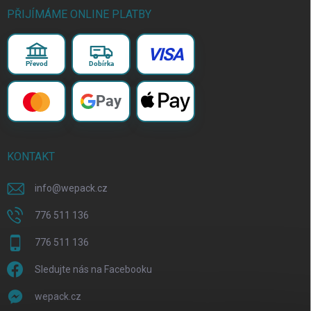
PŘIJÍMÁME ONLINE PLATBY
VISA
Převod
Dobírka
Pay
KONTAKT
info
@
wepack.cz
776 511 136
776 511 136
Sledujte nás na Facebooku
wepack.cz