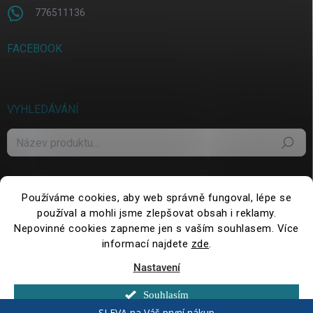
776511136
FACEBOOK
VYHLEDÁVÁNÍ
Hledat
Používáme cookies, aby web správně fungoval, lépe se
používal a mohli jsme zlepšovat obsah i reklamy.
Nepovinné cookies zapneme jen s vaším souhlasem. Více
informací najdete
zde
.
Nastavení
Copyright 2026
WePack.cz
. Všechna práva vyhrazena.
Upravit nastavení
cookies
Souhlasím
Vytvořil Shoptet
SLEVA na Váš první nákup