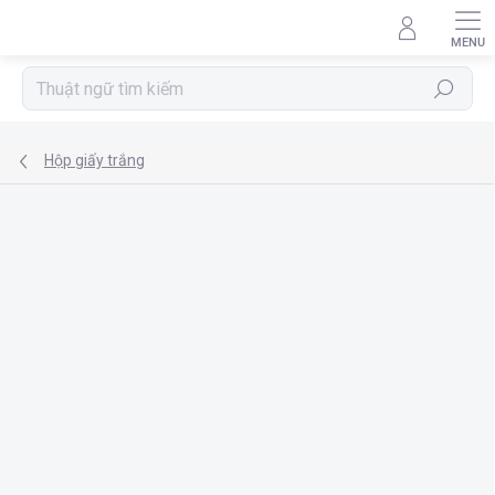
Chuyển
qua
phần
nội
Tìm
dung
kiếm
Hộp giấy trắng