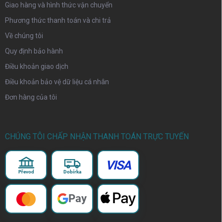
Giao hàng và hình thức vận chuyển
Phương thức thanh toán và chi trả
Về chúng tôi
Quy định bảo hành
Điều khoản giao dịch
Điều khoản bảo vệ dữ liệu cá nhân
Đơn hàng của tôi
CHÚNG TÔI CHẤP NHẬN THANH TOÁN TRỰC TUYẾN
VISA
Převod
Dobírka
Pay