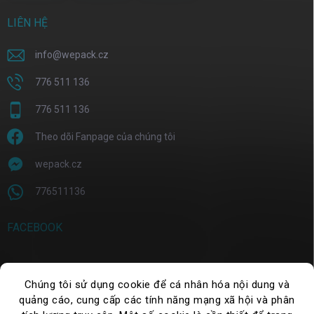
LIÊN HỆ
info
@
wepack.cz
776 511 136
776 511 136
Theo dõi Fanpage của chúng tôi
wepack.cz
776511136
FACEBOOK
Chúng tôi sử dụng cookie để cá nhân hóa nội dung và
TÌM KIẾM
quảng cáo, cung cấp các tính năng mạng xã hội và phân