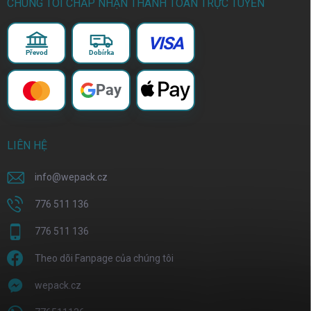
CHÚNG TÔI CHẤP NHẬN THANH TOÁN TRỰC TUYẾN
VISA
Převod
Dobírka
Pay
LIÊN HỆ
info
@
wepack.cz
776 511 136
776 511 136
Theo dõi Fanpage của chúng tôi
wepack.cz