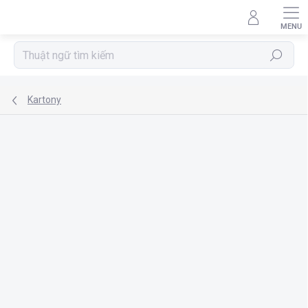
Chuyển
qua
phần
nội
Tìm
dung
kiếm
Kartony