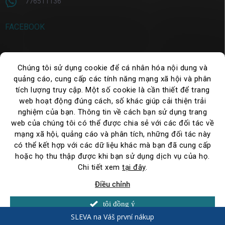
776511136
FACEBOOK
Chúng tôi sử dụng cookie để cá nhân hóa nội dung và
TÌM KIẾM
quảng cáo, cung cấp các tính năng mạng xã hội và phân
tích lượng truy cập. Một số cookie là cần thiết để trang
Tìm
kiếm
web hoạt động đúng cách, số khác giúp cải thiện trải
nghiệm của bạn. Thông tin về cách bạn sử dụng trang
web của chúng tôi có thể được chia sẻ với các đối tác về
mạng xã hội, quảng cáo và phân tích, những đối tác này
có thể kết hợp với các dữ liệu khác mà bạn đã cung cấp
hoặc họ thu thập được khi bạn sử dụng dịch vụ của họ.
Chi tiết xem
tại đây
.
Điều chỉnh
Copyright 2026
WePack.cz
. Đã đăng ký Bản quyền.
Thay đổi chế độ cài
đặt cookie
Mới: Nhận miễn phí vận chuyển từ 2.500 CZK chưa bao
tôi đồng ý
gồm VAT – đặt hàng ngay hôm nay
Được tạo bởi Shoptet
SLEVA na Váš první nákup