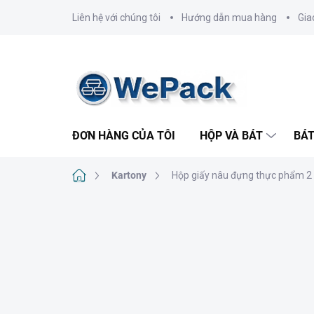
Chuyển
Liên hệ với chúng tôi
Hướng dẫn mua hàng
Gia
qua
phần
nội
dung
ĐƠN HÀNG CỦA TÔI
HỘP VÀ BÁT
BÁT
Trang
Kartony
Hộp giấy nâu đựng thực phẩm 2 n
chủ