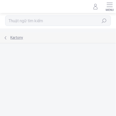
Chuyển
qua
phần
nội
Tìm
dung
kiếm
Kartony