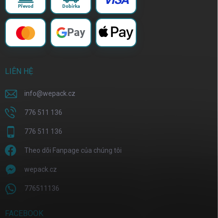
Převod
Dobírka
Pay
LIÊN HỆ
info
@
wepack.cz
776 511 136
776 511 136
Theo dõi Fanpage của chúng tôi
wepack.cz
776511136
FACEBOOK