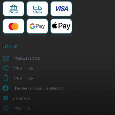
VISA
Převod
Dobírka
Pay
LIÊN HỆ
info
@
wepack.cz
776 511 136
776 511 136
Theo dõi Fanpage của chúng tôi
wepack.cz
776511136