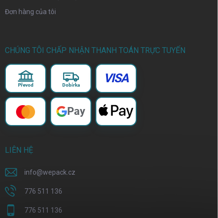
Đơn hàng của tôi
CHÚNG TÔI CHẤP NHẬN THANH TOÁN TRỰC TUYẾN
VISA
Převod
Dobírka
Pay
LIÊN HỆ
info
@
wepack.cz
776 511 136
776 511 136