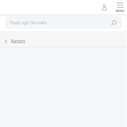
Chuyển
qua
phần
nội
Tìm
dung
kiếm
Kartony