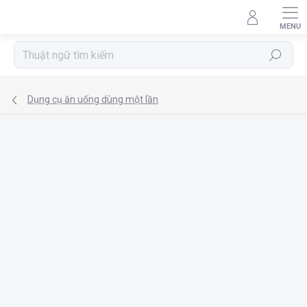
Chuyển
qua
phần
nội
Tìm
dung
kiếm
Dụng cụ ăn uống dùng một lần