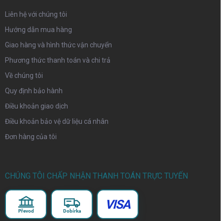
Liên hệ với chúng tôi
Hướng dẫn mua hàng
Giao hàng và hình thức vận chuyển
Phương thức thanh toán và chi trả
Về chúng tôi
Quy định bảo hành
Điều khoản giao dịch
Điều khoản bảo vệ dữ liệu cá nhân
Đơn hàng của tôi
CHÚNG TÔI CHẤP NHẬN THANH TOÁN TRỰC TUYẾN
VISA
Převod
Dobírka