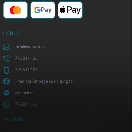
Pay
LIÊN HỆ
info
@
wepack.cz
776 511 136
776 511 136
Theo dõi Fanpage của chúng tôi
wepack.cz
776511136
FACEBOOK