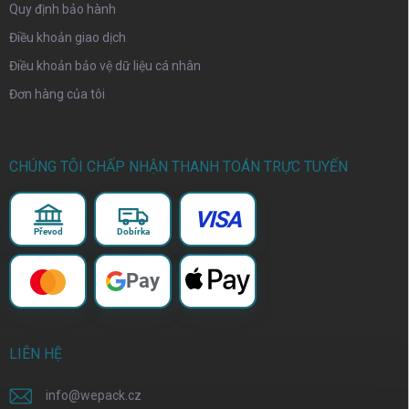
Quy định bảo hành
Điều khoản giao dịch
Điều khoản bảo vệ dữ liệu cá nhân
Đơn hàng của tôi
CHÚNG TÔI CHẤP NHẬN THANH TOÁN TRỰC TUYẾN
VISA
Převod
Dobírka
Pay
LIÊN HỆ
info
@
wepack.cz