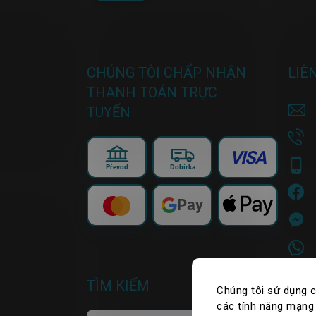
CHÚNG TÔI CHẤP NHẬN
LIÊ
THANH TOÁN TRỰC
TUYẾN
VISA
Převod
Dobírka
Pay
TÌM KIẾM
Chúng tôi sử dụng 
các tính năng mạng 