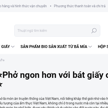
o hàng và hình thức vận chuyển
Phương thức thanh toán và chi trả
Tìm
kiếm
 GIẤY
SẢN PHẨM BIO SẢN XUẤT TỪ BÃ MÍA
HỘP 
ao?⭐
⭐Phở ngon hơn với bát giấy 
⭐
ở là món ăn truyền thống của Việt Nam, nổi tiếng khắp thế giới nhờ vào
ểu tượng của ẩm thực Việt Nam, không chỉ ở trong nước mà còn tại nhiều
ành món ăn phổ biến, được yêu thích và du nhập vào đất nước này, đại d