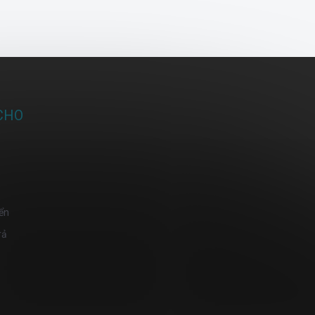
CHO
ển
rả