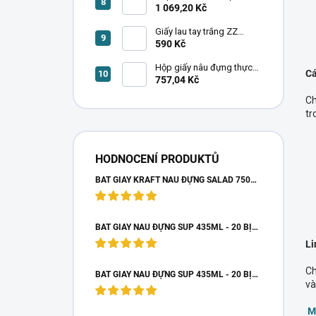
Ø115mm - 20 bịch x 25 cái
1 069,20 Kč
Giấy lau tay trắng ZZ
230x210mm - 20 bịch x
590 Kč
150 cái
Hộp giấy nâu đựng thực
Cá
phẩm 800ml - 4 bịch x 50
757,04 Kč
cái
Ch
tr
HODNOCENÍ PRODUKTŮ
BÁT GIẤY KRAFT NÂU ĐỰNG SALAD 750ML - 6 BỊCH X 50 CÁI
BÁT GIẤY NÂU ĐỰNG SÚP 435ML - 20 BỊCH X 25 CÁI
Li
Ch
BÁT GIẤY NÂU ĐỰNG SÚP 435ML - 20 BỊCH X 25 CÁI
và
M