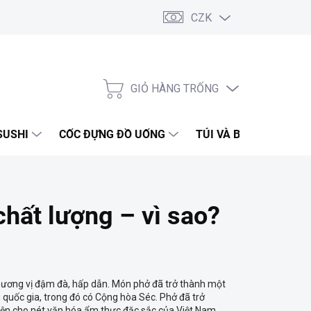
CZK
Về chúng tôi
Quy định bảo hành
Điều khoản giao dịch
Đi
GIỎ HÀNG TRỐNG
GIỎ
HÀNG
SUSHI
CỐC ĐỰNG ĐỒ UỐNG
TÚI VÀ BAO BÌ
D
chất lượng – vì sao?
 hương vị đậm đà, hấp dẫn. Món phở đã trở thành một
 quốc gia, trong đó có Cộng hòa Séc. Phở đã trở
iện cho nét văn hóa ẩm thực đặc sắc của Việt Nam.