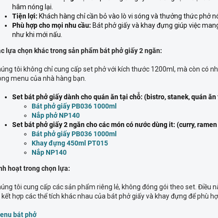
hâm nóng lại.
Tiện lợi:
Khách hàng chỉ cần bỏ vào lò vi sóng và thưởng thức phở nó
Phù hợp cho mọi nhu cầu:
Bát phở giấy và khay đựng giúp việc mang v
như khi mới nấu.
c lựa chọn khác trong sản phẩm bát phở giấy 2 ngăn:
úng tôi không chỉ cung cấp set phở với kích thước 1200ml, mà còn có n
ong menu của nhà hàng bạn.
Set bát phở giấy dành cho quán ăn tại chỗ: (bistro, stanek, quán ăn 
Bát phở giấy PB036 1000ml
Nắp phở NP140
Set bát phở giấy 2 ngăn cho các món có nước dùng it: (curry, ramen 
Bát phở giấy PB036 1000ml
Khay đựng 450ml PT015
Nắp NP140
nh hoạt trong chọn lựa:
úng tôi cung cấp các sản phẩm riêng lẻ, không đóng gói theo set. Điều n
 kết hợp các thể tích khác nhau của bát phở giấy và khay đựng để phù h
enu bát phở