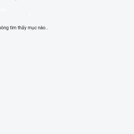
sda
l
ông tìm thấy mục nào...