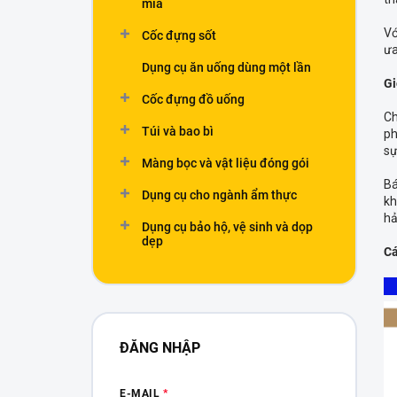
n
mía
Vớ
Cốc đựng sốt
ưa
Dụng cụ ăn uống dùng một lần
Gi
Cốc đựng đồ uống
Ch
Túi và bao bì
ph
sự
Màng bọc và vật liệu đóng gói
Bá
Dụng cụ cho ngành ẩm thực
kh
hả
Dụng cụ bảo hộ, vệ sinh và dọp
dẹp
Cá
ĐĂNG NHẬP
E-MAIL