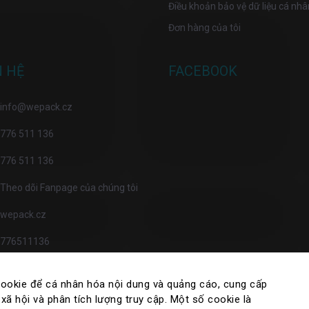
Điều khoản bảo vệ dữ liệu cá nhâ
Đơn hàng của tôi
N HỆ
FACEBOOK
info
@
wepack.cz
776 511 136
776 511 136
Theo dõi Fanpage của chúng tôi
wepack.cz
776511136
cookie để cá nhân hóa nội dung và quảng cáo, cung cấp
xã hội và phân tích lượng truy cập. Một số cookie là