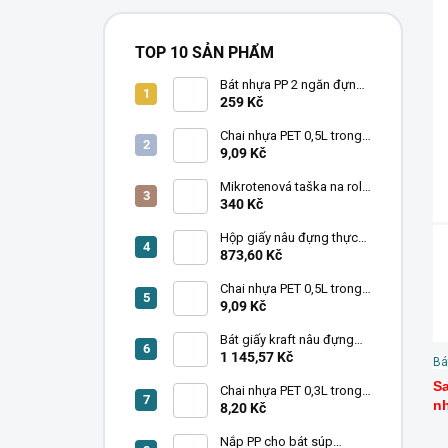
TOP 10 SẢN PHẨM
Bát nhựa PP 2 ngăn đựng
thức ăn kèm nắp
259 Kč
225×175×60 mm – 4 bịch
× 40 cái
Chai nhựa PET 0,5L trong
suốt hình vuông kèm nắp
9,09 Kč
1 thùng x 216 cái
Mikrotenová taška na roli
5 kg 22+12x43 cm 20 rol x
340 Kč
125 ks
Hộp giấy nâu đựng thực
phẩm 1400ml - 4 bịch x 50
873,60 Kč
cái
Chai nhựa PET 0,5L trong
suốt hình tròn kèm nắp 1
9,09 Kč
thùng x 221 cái
Bát giấy kraft nâu đựng
salad 1300ml - 6 bịch x 50
1 145,57 Kč
Bá
cái
Sa
Chai nhựa PET 0,3L trong
nh
suốt hình vuông kèm nắp
8,20 Kč
1 pack x 294 cái
Nắp PP cho bát súp