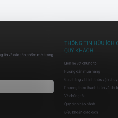
THÔNG TIN HỮU ÍCH 
QUÝ KHÁCH
ng tin về các sản phẩm mới trong
Liên hệ với chúng tôi
Hướng dẫn mua hàng
Giao hàng và hình thức vận chuy
Phương thức thanh toán và chi t
Về chúng tôi
osobních údajů
Quy định bảo hành
Điều khoản giao dịch