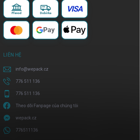
VISA
Převod
Dobírka
Pay
LIÊN HỆ
info
@
wepack.cz
776 511 136
776 511 136
Theo dõi Fanpage của chúng tôi
wepack.cz
776511136