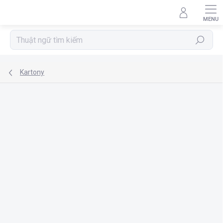
Chuyển
qua
phần
nội
Tìm
dung
kiếm
Kartony