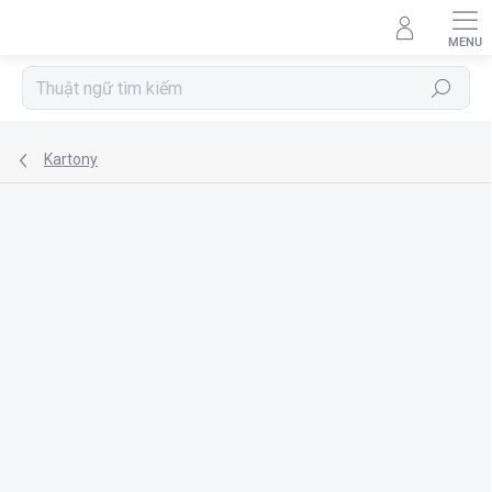
Chuyển
qua
phần
nội
Tìm
dung
kiếm
Kartony