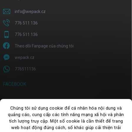
info
@
wepack.cz
776 511 136
776 511 136
Theo dõi Fanpage của chúng tôi
wepack.cz
776511136
FACEBOOK
Chúng tôi sử dụng cookie để cá nhân hóa nội dung và
TÌM KIẾM
quảng cáo, cung cấp các tính năng mạng xã hội và phân
tích lượng truy cập. Một số cookie là cần thiết để trang
Tìm
kiếm
web hoạt động đúng cách, số khác giúp cải thiện trải