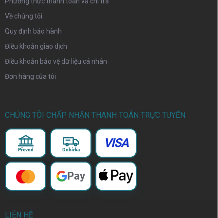
Phương thức thanh toán và chi trả
Về chúng tôi
Quy định bảo hành
Điều khoản giao dịch
Điều khoản bảo vệ dữ liệu cá nhân
Đơn hàng của tôi
CHÚNG TÔI CHẤP NHẬN THANH TOÁN TRỰC TUYẾN
VISA
Převod
Dobírka
Pay
LIÊN HỆ