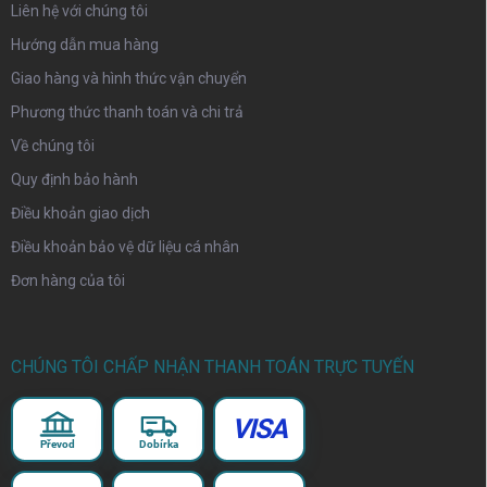
Liên hệ với chúng tôi
Hướng dẫn mua hàng
Giao hàng và hình thức vận chuyển
Phương thức thanh toán và chi trả
Về chúng tôi
Quy định bảo hành
Điều khoản giao dịch
Điều khoản bảo vệ dữ liệu cá nhân
Đơn hàng của tôi
CHÚNG TÔI CHẤP NHẬN THANH TOÁN TRỰC TUYẾN
VISA
Převod
Dobírka