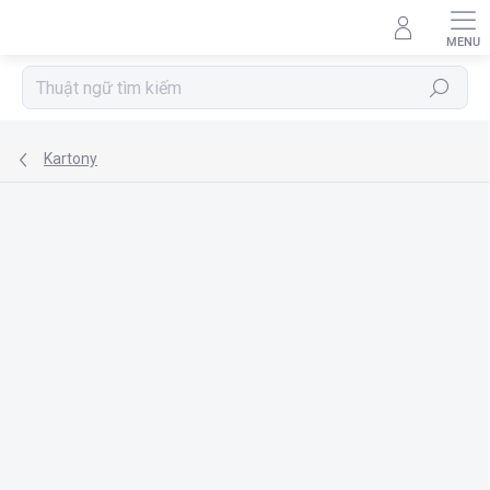
Chuyển
qua
phần
nội
Tìm
dung
kiếm
Kartony