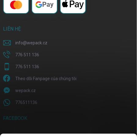
Pay
LIÊN HỆ
info
@
wepack.cz
776 511 136
776 511 136
Theo dõi Fanpage của chúng tôi
wepack.cz
776511136
FACEBOOK