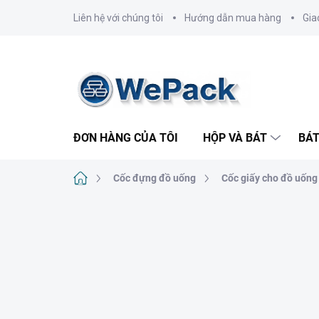
Chuyển
Liên hệ với chúng tôi
Hướng dẫn mua hàng
Gia
qua
phần
nội
dung
ĐƠN HÀNG CỦA TÔI
HỘP VÀ BÁT
BÁT
Trang
Cốc đựng đồ uống
Cốc giấy cho đồ uống
chủ