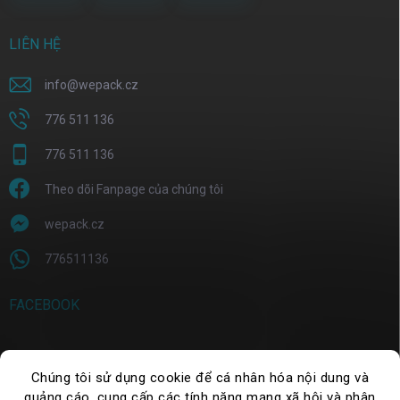
LIÊN HỆ
info
@
wepack.cz
776 511 136
776 511 136
Theo dõi Fanpage của chúng tôi
wepack.cz
776511136
FACEBOOK
Chúng tôi sử dụng cookie để cá nhân hóa nội dung và
TÌM KIẾM
quảng cáo, cung cấp các tính năng mạng xã hội và phân