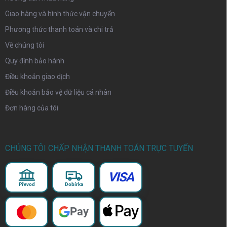
Giao hàng và hình thức vận chuyển
Phương thức thanh toán và chi trả
Về chúng tôi
Quy định bảo hành
Điều khoản giao dịch
Điều khoản bảo vệ dữ liệu cá nhân
Đơn hàng của tôi
CHÚNG TÔI CHẤP NHẬN THANH TOÁN TRỰC TUYẾN
VISA
Převod
Dobírka
Pay