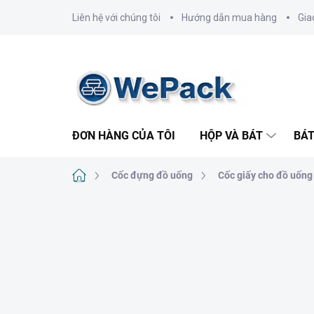
Chuyển
Liên hệ với chúng tôi
Hướng dẫn mua hàng
Gia
qua
phần
nội
dung
ĐƠN HÀNG CỦA TÔI
HỘP VÀ BÁT
BÁT
Trang
Cốc đựng đồ uống
Cốc giấy cho đồ uống
chủ