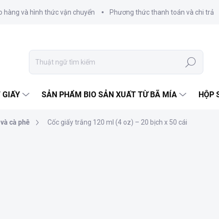
o hàng và hình thức vận chuyển
Phương thức thanh toán và chi trả
Tìm
kiếm
 GIẤY
SẢN PHẨM BIO SẢN XUẤT TỪ BÃ MÍA
HỘP 
 và cà phê
Cốc giấy trắng 120 ml (4 oz) – 20 bịch x 50 cái