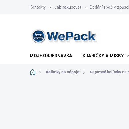
Přejít
Kontakty
Jak nakupovat
Dodání zboží a způso
na
obsah
MOJE OBJEDNÁVKA
KRABIČKY A MISKY
Domů
Kelímky na nápoje
Papírové kelímky na 