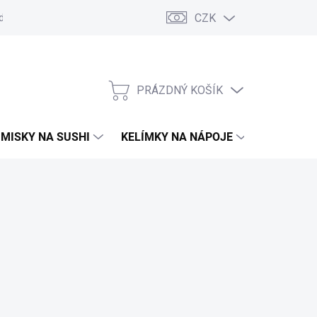
CZK
d
Obchodní podmínky
GDPR
Moje objednávka
PRÁZDNÝ KOŠÍK
NÁKUPNÍ
KOŠÍK
MISKY NA SUSHI
KELÍMKY NA NÁPOJE
TAŠKY A 