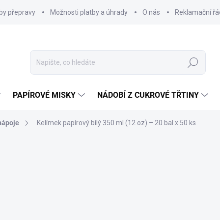
by přepravy
Možnosti platby a úhrady
O nás
Reklamační řá
Hledat
PAPÍROVÉ MISKY
NÁDOBÍ Z CUKROVÉ TŘTINY
nápoje
Kelímek papírový bílý 350 ml (12 oz) – 20 bal x 50 ks