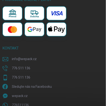
VISA
Převod
Dobírka
Pay
KONTAKT
info
@
wepack.cz
776 511 136
776 511 136
Sledujte nás na Facebooku
wepack.cz
776511136