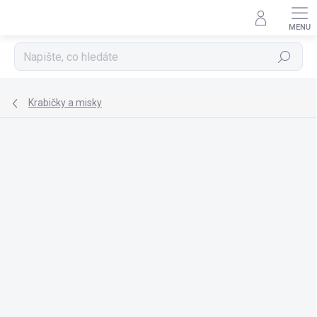
Přejít
na
obsah
Hledat
Krabičky a misky