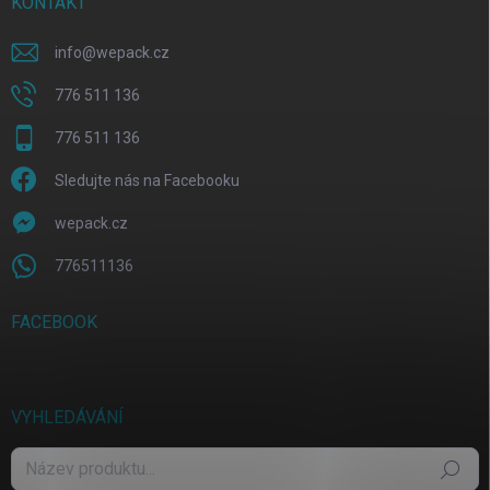
KONTAKT
info
@
wepack.cz
776 511 136
776 511 136
Sledujte nás na Facebooku
wepack.cz
776511136
FACEBOOK
VYHLEDÁVÁNÍ
Hledat