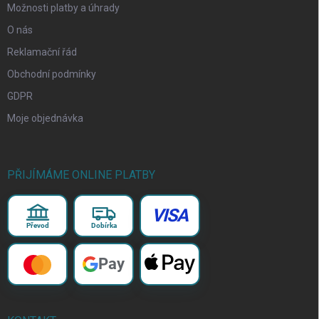
Možnosti platby a úhrady
O nás
Reklamační řád
Obchodní podmínky
GDPR
Moje objednávka
PŘIJÍMÁME ONLINE PLATBY
VISA
Převod
Dobírka
Pay