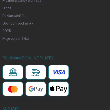
Možnosti platby a úhrady
O nás
Reklamační řád
Obchodní podmínky
GDPR
Moje objednávka
PŘIJÍMÁME ONLINE PLATBY
VISA
Převod
Dobírka
Pay
KONTAKT