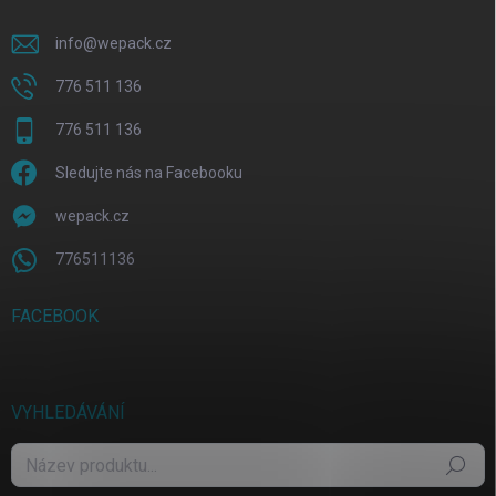
info
@
wepack.cz
776 511 136
776 511 136
Sledujte nás na Facebooku
wepack.cz
776511136
FACEBOOK
VYHLEDÁVÁNÍ
Hledat