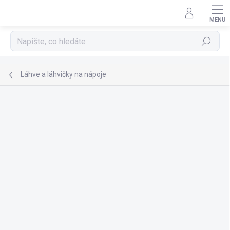
Přejít
na
obsah
Hledat
Láhve a láhvičky na nápoje