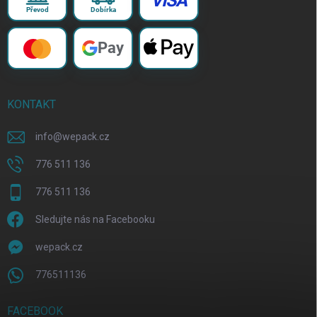
VISA
Převod
Dobírka
Pay
KONTAKT
info
@
wepack.cz
776 511 136
776 511 136
Sledujte nás na Facebooku
wepack.cz
776511136
FACEBOOK