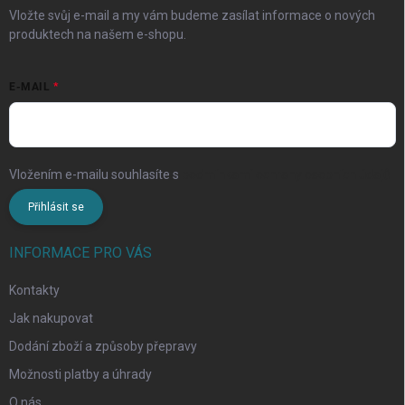
Vložte svůj e-mail a my vám budeme zasílat informace o nových
produktech na našem e-shopu.
E-MAIL
Vložením e-mailu souhlasíte s
podmínkami ochrany osobních údajů
Přihlásit se
INFORMACE PRO VÁS
Kontakty
Jak nakupovat
Dodání zboží a způsoby přepravy
Možnosti platby a úhrady
O nás