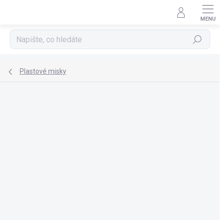
Přejít
na
obsah
Hledat
Plastové misky