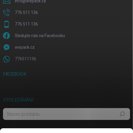
info
@
wepack.cz
776 511 136
776 511 136
Sledujte nás na Facebooku
wepack.cz
776511136
FACEBOOK
VYHLEDÁVÁNÍ
Hledat