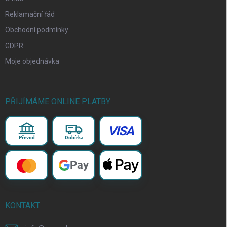
Reklamační řád
Obchodní podmínky
GDPR
Moje objednávka
PŘIJÍMÁME ONLINE PLATBY
VISA
Převod
Dobírka
Pay
KONTAKT