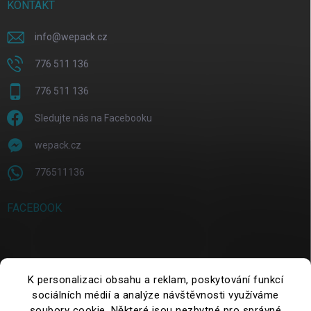
KONTAKT
info
@
wepack.cz
776 511 136
776 511 136
Sledujte nás na Facebooku
wepack.cz
776511136
FACEBOOK
SUCHE
K personalizaci obsahu a reklam, poskytování funkcí
sociálních médií a analýze návštěvnosti využíváme
Suchen
soubory cookie. Některé jsou nezbytné pro správné